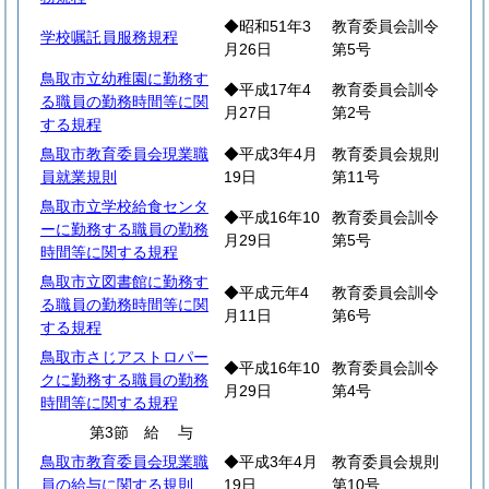
◆昭和51年3
教育委員会訓令
学校嘱託員服務規程
月26日
第5号
鳥取市立幼稚園に勤務す
◆平成17年4
教育委員会訓令
る職員の勤務時間等に関
月27日
第2号
する規程
鳥取市教育委員会現業職
◆平成3年4月
教育委員会規則
員就業規則
19日
第11号
鳥取市立学校給食センタ
◆平成16年10
教育委員会訓令
ーに勤務する職員の勤務
月29日
第5号
時間等に関する規程
鳥取市立図書館に勤務す
◆平成元年4
教育委員会訓令
る職員の勤務時間等に関
月11日
第6号
する規程
鳥取市さじアストロパー
◆平成16年10
教育委員会訓令
クに勤務する職員の勤務
月29日
第4号
時間等に関する規程
第3節
給
与
鳥取市教育委員会現業職
◆平成3年4月
教育委員会規則
員の給与に関する規則
19日
第10号