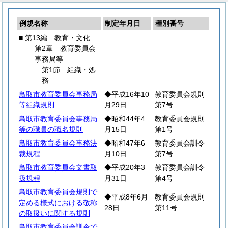
例規名称
制定年月日
種別番号
■ 第13編 教育・文化
第2章 教育委員会
事務局等
第1節 組織・処
務
鳥取市教育委員会事務局
◆平成16年10
教育委員会規則
等組織規則
月29日
第7号
鳥取市教育委員会事務局
◆昭和44年4
教育委員会規則
等の職員の職名規則
月15日
第1号
鳥取市教育委員会事務決
◆昭和47年6
教育委員会訓令
裁規程
月10日
第7号
鳥取市教育委員会文書取
◆平成20年3
教育委員会訓令
扱規程
月31日
第4号
鳥取市教育委員会規則で
◆平成8年6月
教育委員会規則
定める様式における敬称
28日
第11号
の取扱いに関する規則
鳥取市教育委員会訓令で