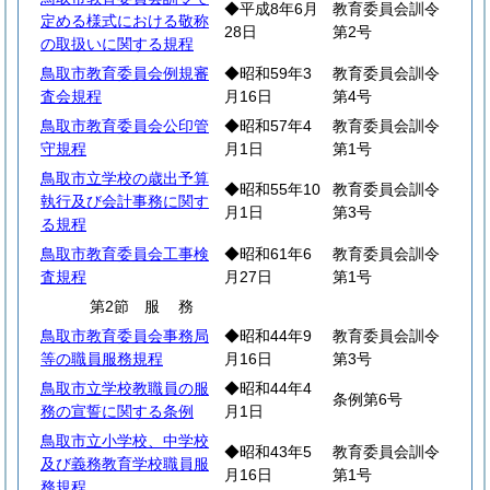
◆平成8年6月
教育委員会訓令
定める様式における敬称
28日
第2号
の取扱いに関する規程
鳥取市教育委員会例規審
◆昭和59年3
教育委員会訓令
査会規程
月16日
第4号
鳥取市教育委員会公印管
◆昭和57年4
教育委員会訓令
守規程
月1日
第1号
鳥取市立学校の歳出予算
◆昭和55年10
教育委員会訓令
執行及び会計事務に関す
月1日
第3号
る規程
鳥取市教育委員会工事検
◆昭和61年6
教育委員会訓令
査規程
月27日
第1号
第2節
服
務
鳥取市教育委員会事務局
◆昭和44年9
教育委員会訓令
等の職員服務規程
月16日
第3号
鳥取市立学校教職員の服
◆昭和44年4
条例第6号
務の宣誓に関する条例
月1日
鳥取市立小学校、中学校
◆昭和43年5
教育委員会訓令
及び義務教育学校職員服
月16日
第1号
務規程