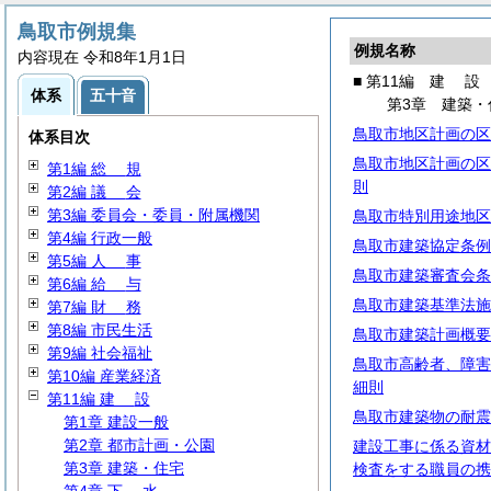
鳥取市例規集
例規名称
内容現在 令和8年1月1日
■ 第11編
建
設
体系
五十音
第3章 建築・
鳥取市地区計画の区
体系目次
鳥取市地区計画の区
第1編
総
規
則
第2編
議
会
第3編 委員会・委員・附属機関
鳥取市特別用途地区
第4編 行政一般
鳥取市建築協定条例
第5編
人
事
鳥取市建築審査会条
第6編
給
与
鳥取市建築基準法施
第7編
財
務
第8編 市民生活
鳥取市建築計画概要
第9編 社会福祉
鳥取市高齢者、障害
第10編 産業経済
細則
第11編
建
設
鳥取市建築物の耐震
第1章 建設一般
第2章 都市計画・公園
建設工事に係る資材
第3章 建築・住宅
検査をする職員の携