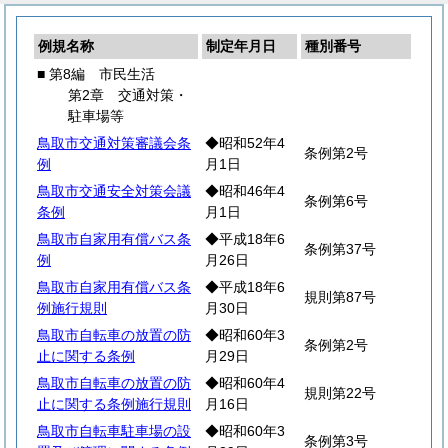
例規名称
制定年月日
種別番号
■ 第8編 市民生活
第2章 交通対策・
駐車場等
鳥取市交通対策審議会条
◆昭和52年4
条例第2号
例
月1日
鳥取市交通安全対策会議
◆昭和46年4
条例第6号
条例
月1日
鳥取市自家用有償バス条
◆平成18年6
条例第37号
例
月26日
鳥取市自家用有償バス条
◆平成18年6
規則第87号
例施行規則
月30日
鳥取市自転車の放置の防
◆昭和60年3
条例第2号
止に関する条例
月29日
鳥取市自転車の放置の防
◆昭和60年4
規則第22号
止に関する条例施行規則
月16日
鳥取市自転車駐車場の設
◆昭和60年3
条例第3号