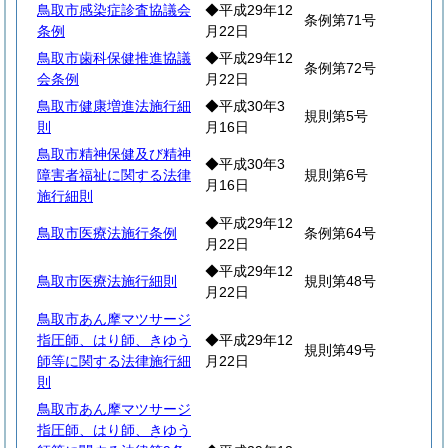
鳥取市感染症診査協議会
◆平成29年12
条例第71号
条例
月22日
鳥取市歯科保健推進協議
◆平成29年12
条例第72号
会条例
月22日
鳥取市健康増進法施行細
◆平成30年3
規則第5号
則
月16日
鳥取市精神保健及び精神
◆平成30年3
障害者福祉に関する法律
規則第6号
月16日
施行細則
◆平成29年12
鳥取市医療法施行条例
条例第64号
月22日
◆平成29年12
鳥取市医療法施行細則
規則第48号
月22日
鳥取市あん摩マツサージ
指圧師、はり師、きゆう
◆平成29年12
規則第49号
師等に関する法律施行細
月22日
則
鳥取市あん摩マツサージ
指圧師、はり師、きゆう