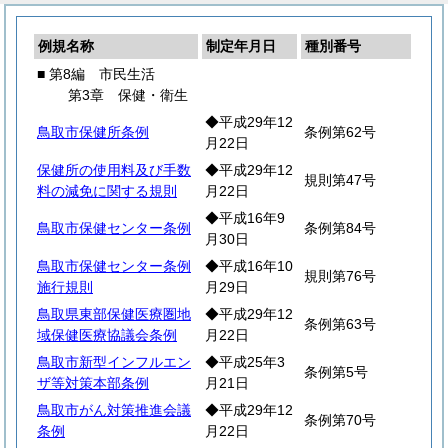
例規名称
制定年月日
種別番号
■ 第8編 市民生活
第3章 保健・衛生
◆平成29年12
鳥取市保健所条例
条例第62号
月22日
保健所の使用料及び手数
◆平成29年12
規則第47号
料の減免に関する規則
月22日
◆平成16年9
鳥取市保健センター条例
条例第84号
月30日
鳥取市保健センター条例
◆平成16年10
規則第76号
施行規則
月29日
鳥取県東部保健医療圏地
◆平成29年12
条例第63号
域保健医療協議会条例
月22日
鳥取市新型インフルエン
◆平成25年3
条例第5号
ザ等対策本部条例
月21日
鳥取市がん対策推進会議
◆平成29年12
条例第70号
条例
月22日