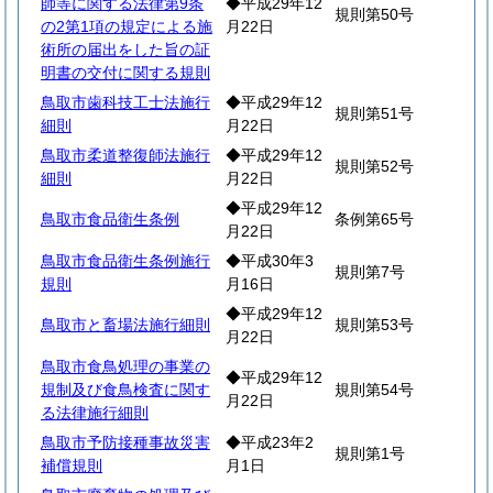
師等に関する法律第9条
◆平成29年12
規則第50号
の2第1項の規定による施
月22日
術所の届出をした旨の証
明書の交付に関する規則
鳥取市歯科技工士法施行
◆平成29年12
規則第51号
細則
月22日
鳥取市柔道整復師法施行
◆平成29年12
規則第52号
細則
月22日
◆平成29年12
鳥取市食品衛生条例
条例第65号
月22日
鳥取市食品衛生条例施行
◆平成30年3
規則第7号
規則
月16日
◆平成29年12
鳥取市と畜場法施行細則
規則第53号
月22日
鳥取市食鳥処理の事業の
◆平成29年12
規制及び食鳥検査に関す
規則第54号
月22日
る法律施行細則
鳥取市予防接種事故災害
◆平成23年2
規則第1号
補償規則
月1日