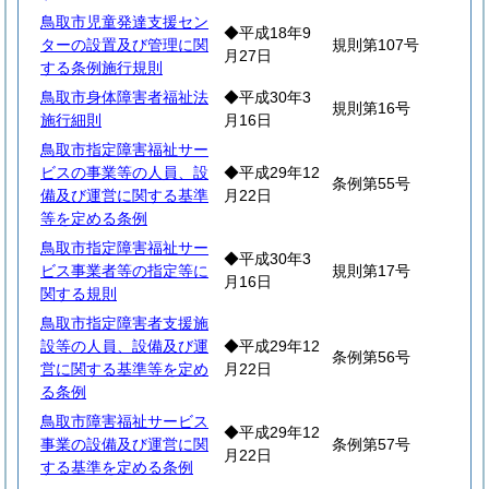
鳥取市児童発達支援セン
◆平成18年9
ターの設置及び管理に関
規則第107号
月27日
する条例施行規則
鳥取市身体障害者福祉法
◆平成30年3
規則第16号
施行細則
月16日
鳥取市指定障害福祉サー
ビスの事業等の人員、設
◆平成29年12
条例第55号
備及び運営に関する基準
月22日
等を定める条例
鳥取市指定障害福祉サー
◆平成30年3
ビス事業者等の指定等に
規則第17号
月16日
関する規則
鳥取市指定障害者支援施
設等の人員、設備及び運
◆平成29年12
条例第56号
営に関する基準等を定め
月22日
る条例
鳥取市障害福祉サービス
◆平成29年12
事業の設備及び運営に関
条例第57号
月22日
する基準を定める条例