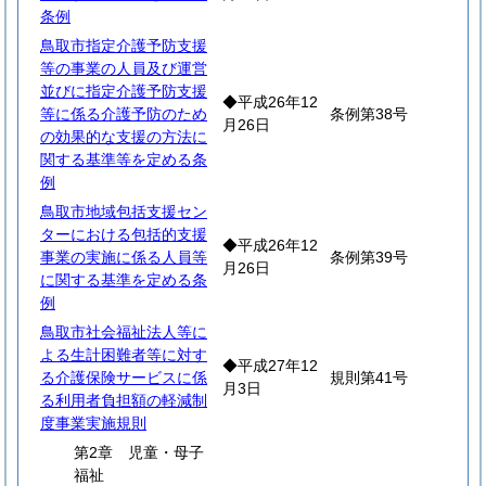
条例
鳥取市指定介護予防支援
等の事業の人員及び運営
並びに指定介護予防支援
◆平成26年12
等に係る介護予防のため
条例第38号
月26日
の効果的な支援の方法に
関する基準等を定める条
例
鳥取市地域包括支援セン
ターにおける包括的支援
◆平成26年12
事業の実施に係る人員等
条例第39号
月26日
に関する基準を定める条
例
鳥取市社会福祉法人等に
よる生計困難者等に対す
◆平成27年12
る介護保険サービスに係
規則第41号
月3日
る利用者負担額の軽減制
度事業実施規則
第2章 児童・母子
福祉