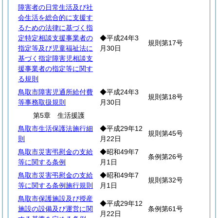
障害者の日常生活及び社
会生活を総合的に支援す
るための法律に基づく指
定特定相談支援事業者の
◆平成24年3
規則第17号
指定等及び児童福祉法に
月30日
基づく指定障害児相談支
援事業者の指定等に関す
る規則
鳥取市障害児通所給付費
◆平成24年3
規則第18号
等事務取扱規則
月30日
第5章 生活援護
鳥取市生活保護法施行細
◆平成29年12
規則第45号
則
月22日
鳥取市災害弔慰金の支給
◆昭和49年7
条例第26号
等に関する条例
月1日
鳥取市災害弔慰金の支給
◆昭和49年7
規則第32号
等に関する条例施行規則
月1日
鳥取市保護施設及び授産
◆平成29年12
施設の設備及び運営に関
条例第61号
月22日