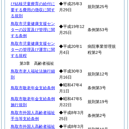
び結核児童療育の給付に
◆平成25年3
規則第25号
要する費用の徴収に関す
月29日
る規則
鳥取市児童健康支援セン
◆平成19年12
ターの設置及び管理に関
条例第53号
月25日
する条例
鳥取市児童健康支援セン
◆平成20年1
病院事業管理規
ターの管理及び運営に関
月4日
程第2号
する規程
第3章 高齢者福祉
鳥取市老人福祉法施行細
◆平成30年3
規則第12号
則
月16日
◆昭和47年4
鳥取市敬老年金支給条例
条例第3号
月1日
鳥取市敬老年金支給条例
◆昭和47年5
規則第19号
施行規則
月22日
鳥取市外国人高齢者福祉
◆平成8年3月
条例第2号
手当等支給条例
25日
鳥取市外国人高齢者福祉
◆平成8年3月