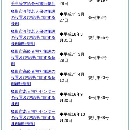
規則第19号
手当等支給条例施行規則
28日
鳥取市介護老人保健施設
◆平成4年3月
の設置及び管理に関する
条例第3号
27日
条例
鳥取市介護老人保健施設
◆平成18年3
の設置及び管理に関する
規則第55号
月31日
条例施行規則
鳥取市高齢者福祉施設の
◆平成7年3月
設置及び管理に関する条
条例第6号
29日
例
鳥取市高齢者福祉施設の
◆平成7年4月
設置及び管理に関する条
規則第20号
12日
例施行規則
鳥取市老人福祉センター
◆平成16年9
の設置及び管理に関する
条例第86号
月30日
条例
鳥取市老人福祉センター
◆平成16年10
の設置及び管理に関する
規則第68号
月29日
条例施行規則