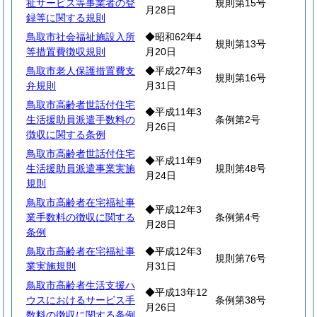
祉サービス等事業者の登
規則第15号
月28日
録等に関する規則
鳥取市社会福祉施設入所
◆昭和62年4
規則第13号
等措置費徴収規則
月20日
鳥取市老人保護措置費支
◆平成27年3
規則第16号
弁規則
月31日
鳥取市高齢者世話付住宅
◆平成11年3
生活援助員派遣手数料の
条例第2号
月26日
徴収に関する条例
鳥取市高齢者世話付住宅
◆平成11年9
生活援助員派遣事業実施
規則第48号
月24日
規則
鳥取市高齢者在宅福祉事
◆平成12年3
業手数料の徴収に関する
条例第4号
月28日
条例
鳥取市高齢者在宅福祉事
◆平成12年3
規則第76号
業実施規則
月31日
鳥取市高齢者生活支援ハ
◆平成13年12
ウスにおけるサービス手
条例第38号
月26日
数料の徴収に関する条例