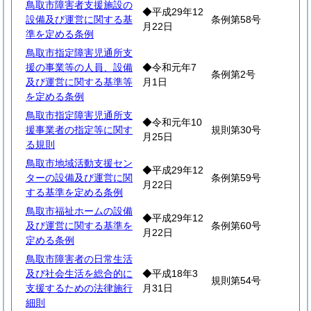
鳥取市障害者支援施設の
◆平成29年12
設備及び運営に関する基
条例第58号
月22日
準を定める条例
鳥取市指定障害児通所支
援の事業等の人員、設備
◆令和元年7
条例第2号
及び運営に関する基準等
月1日
を定める条例
鳥取市指定障害児通所支
◆令和元年10
援事業者の指定等に関す
規則第30号
月25日
る規則
鳥取市地域活動支援セン
◆平成29年12
ターの設備及び運営に関
条例第59号
月22日
する基準を定める条例
鳥取市福祉ホームの設備
◆平成29年12
及び運営に関する基準を
条例第60号
月22日
定める条例
鳥取市障害者の日常生活
及び社会生活を総合的に
◆平成18年3
規則第54号
支援するための法律施行
月31日
細則