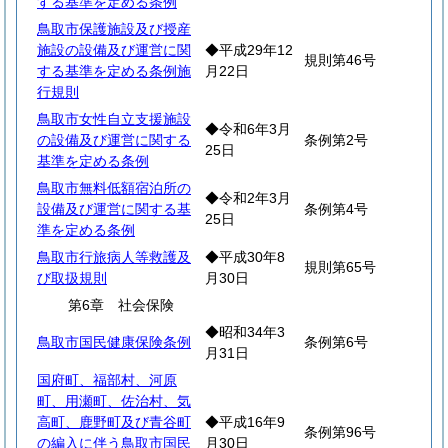
する基準を定める条例
鳥取市保護施設及び授産
施設の設備及び運営に関
◆平成29年12
規則第46号
する基準を定める条例施
月22日
行規則
鳥取市女性自立支援施設
◆令和6年3月
の設備及び運営に関する
条例第2号
25日
基準を定める条例
鳥取市無料低額宿泊所の
◆令和2年3月
設備及び運営に関する基
条例第4号
25日
準を定める条例
鳥取市行旅病人等救護及
◆平成30年8
規則第65号
び取扱規則
月30日
第6章 社会保険
◆昭和34年3
鳥取市国民健康保険条例
条例第6号
月31日
国府町、福部村、河原
町、用瀬町、佐治村、気
高町、鹿野町及び青谷町
◆平成16年9
条例第96号
の編入に伴う鳥取市国民
月30日