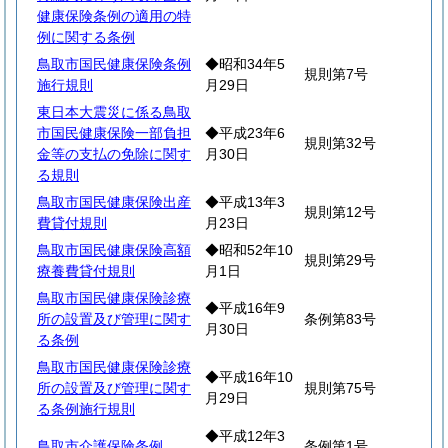
健康保険条例の適用の特
例に関する条例
鳥取市国民健康保険条例
◆昭和34年5
規則第7号
施行規則
月29日
東日本大震災に係る鳥取
市国民健康保険一部負担
◆平成23年6
規則第32号
金等の支払の免除に関す
月30日
る規則
鳥取市国民健康保険出産
◆平成13年3
規則第12号
費貸付規則
月23日
鳥取市国民健康保険高額
◆昭和52年10
規則第29号
療養費貸付規則
月1日
鳥取市国民健康保険診療
◆平成16年9
所の設置及び管理に関す
条例第83号
月30日
る条例
鳥取市国民健康保険診療
◆平成16年10
所の設置及び管理に関す
規則第75号
月29日
る条例施行規則
◆平成12年3
鳥取市介護保険条例
条例第1号