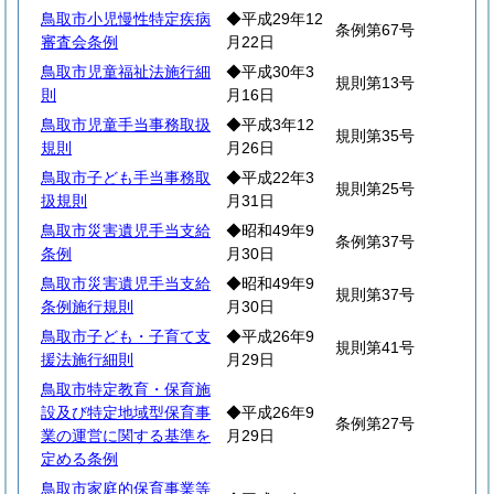
鳥取市小児慢性特定疾病
◆平成29年12
条例第67号
審査会条例
月22日
鳥取市児童福祉法施行細
◆平成30年3
規則第13号
則
月16日
鳥取市児童手当事務取扱
◆平成3年12
規則第35号
規則
月26日
鳥取市子ども手当事務取
◆平成22年3
規則第25号
扱規則
月31日
鳥取市災害遺児手当支給
◆昭和49年9
条例第37号
条例
月30日
鳥取市災害遺児手当支給
◆昭和49年9
規則第37号
条例施行規則
月30日
鳥取市子ども・子育て支
◆平成26年9
規則第41号
援法施行細則
月29日
鳥取市特定教育・保育施
設及び特定地域型保育事
◆平成26年9
条例第27号
業の運営に関する基準を
月29日
定める条例
鳥取市家庭的保育事業等