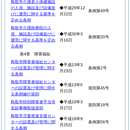
鳥取市介護老人保健施設
の人員、施設及び設備並
◆平成29年12
条例第49号
びに運営に関する基準を
月22日
定める条例
鳥取市介護医療院の人
員、施設及び設備並びに
◆平成30年3
条例第20号
運営に関する基準を定め
月16日
る条例
第4章 障害福祉
鳥取市障害者福祉センタ
◆平成13年3
ーの設置及び管理に関す
条例第2号
月23日
る条例
鳥取市障害者福祉センタ
◆平成13年5
ーの設置及び管理に関す
規則第45号
月21日
る条例施行規則
鳥取市特別障害者手当等
◆平成10年3
規則第18号
支給事務取扱規則
月27日
鳥取市児童発達支援セン
◆平成18年9
ターの設置及び管理に関
条例第56号
月25日
する条例