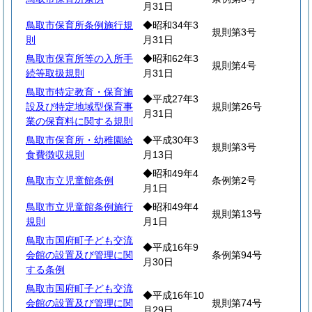
月31日
鳥取市保育所条例施行規
◆昭和34年3
規則第3号
則
月31日
鳥取市保育所等の入所手
◆昭和62年3
規則第4号
続等取扱規則
月31日
鳥取市特定教育・保育施
◆平成27年3
設及び特定地域型保育事
規則第26号
月31日
業の保育料に関する規則
鳥取市保育所・幼稚園給
◆平成30年3
規則第3号
食費徴収規則
月13日
◆昭和49年4
鳥取市立児童館条例
条例第2号
月1日
鳥取市立児童館条例施行
◆昭和49年4
規則第13号
規則
月1日
鳥取市国府町子ども交流
◆平成16年9
会館の設置及び管理に関
条例第94号
月30日
する条例
鳥取市国府町子ども交流
◆平成16年10
会館の設置及び管理に関
規則第74号
月29日