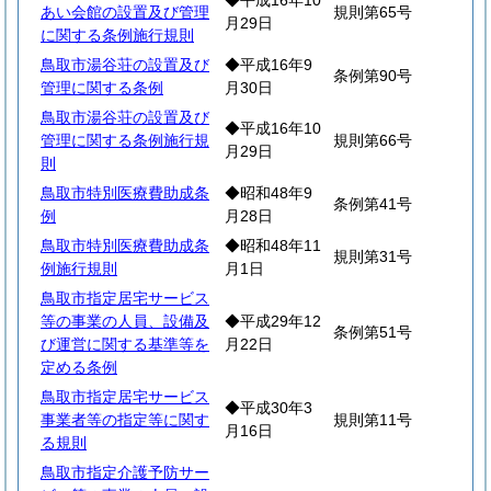
◆平成16年10
あい会館の設置及び管理
規則第65号
月29日
に関する条例施行規則
鳥取市湯谷荘の設置及び
◆平成16年9
条例第90号
管理に関する条例
月30日
鳥取市湯谷荘の設置及び
◆平成16年10
管理に関する条例施行規
規則第66号
月29日
則
鳥取市特別医療費助成条
◆昭和48年9
条例第41号
例
月28日
鳥取市特別医療費助成条
◆昭和48年11
規則第31号
例施行規則
月1日
鳥取市指定居宅サービス
等の事業の人員、設備及
◆平成29年12
条例第51号
び運営に関する基準等を
月22日
定める条例
鳥取市指定居宅サービス
◆平成30年3
事業者等の指定等に関す
規則第11号
月16日
る規則
鳥取市指定介護予防サー