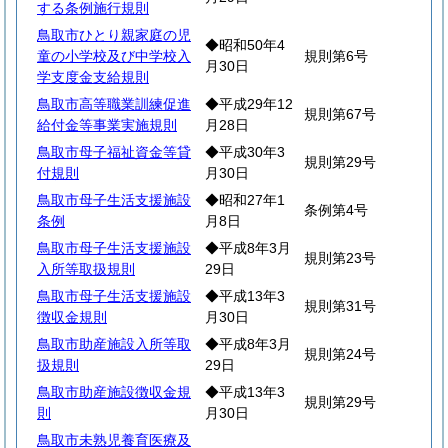
する条例施行規則
鳥取市ひとり親家庭の児
◆昭和50年4
童の小学校及び中学校入
規則第6号
月30日
学支度金支給規則
鳥取市高等職業訓練促進
◆平成29年12
規則第67号
給付金等事業実施規則
月28日
鳥取市母子福祉資金等貸
◆平成30年3
規則第29号
付規則
月30日
鳥取市母子生活支援施設
◆昭和27年1
条例第4号
条例
月8日
鳥取市母子生活支援施設
◆平成8年3月
規則第23号
入所等取扱規則
29日
鳥取市母子生活支援施設
◆平成13年3
規則第31号
徴収金規則
月30日
鳥取市助産施設入所等取
◆平成8年3月
規則第24号
扱規則
29日
鳥取市助産施設徴収金規
◆平成13年3
規則第29号
則
月30日
鳥取市未熟児養育医療及