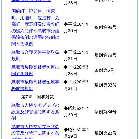
月28日
国府町、福部村、河原
町、用瀬町、佐治村、気
高町、鹿野町及び青谷町
◆平成16年9
条例第95号
の編入に伴う鳥取市介護
月30日
保険条例の適用の特例に
関する条例
鳥取市介護保険事務取扱
◆平成12年3
規則第78号
規則
月31日
鳥取市後期高齢者医療に
◆平成20年3
条例第6号
関する条例
月25日
鳥取市後期高齢者医療事
◆平成20年3
規則第33号
務取扱規則
月31日
第7章 同和対策
鳥取市人権交流プラザの
◆昭和52年7
設置及び管理に関する条
条例第34号
月29日
例
鳥取市人権交流プラザの
◆昭和52年7
設置及び管理に関する条
規則第23号
月29日