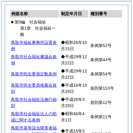
例規名称
制定年月日
種別番号
■ 第9編 社会福祉
第1章 社会福祉一
般
鳥取市福祉事務所設置条
◆昭和26年10
条例第52号
例
月15日
鳥取市社会福祉審議会条
◆平成29年12
条例第44号
例
月22日
◆平成29年12
鳥取市民生委員定数条例
条例第54号
月22日
鳥取市民生委員推薦会規
◆平成16年10
規則第153号
則
月29日
鳥取市社会福祉法施行細
◆平成25年3
規則第12号
則
月29日
鳥取市社会福祉法人の助
◆昭和46年4
条例第11号
成に関する条例
月1日
鳥取市基準該当障害者福
◆平成15年3