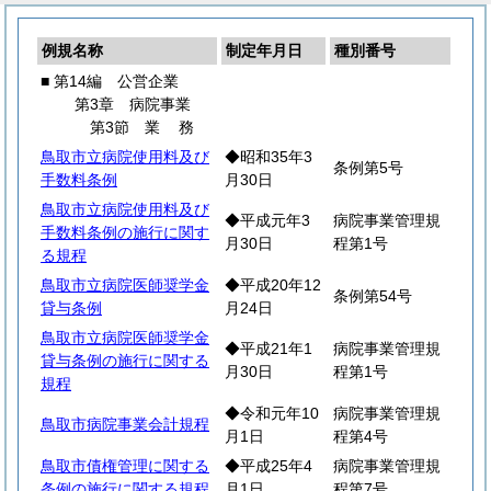
例規名称
制定年月日
種別番号
■ 第14編 公営企業
第3章 病院事業
第3節
業
務
鳥取市立病院使用料及び
◆昭和35年3
条例第5号
手数料条例
月30日
鳥取市立病院使用料及び
◆平成元年3
病院事業管理規
手数料条例の施行に関す
月30日
程第1号
る規程
鳥取市立病院医師奨学金
◆平成20年12
条例第54号
貸与条例
月24日
鳥取市立病院医師奨学金
◆平成21年1
病院事業管理規
貸与条例の施行に関する
月30日
程第1号
規程
◆令和元年10
病院事業管理規
鳥取市病院事業会計規程
月1日
程第4号
鳥取市債権管理に関する
◆平成25年4
病院事業管理規
条例の施行に関する規程
月1日
程第7号