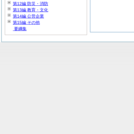
第12編 防災・消防
第13編 教育・文化
第14編 公営企業
第15編 その他
要綱集