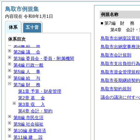
鳥取市例規集
例規名称
内容現在 令和8年1月1日
■ 第7編
財
務
体系
五十音
第4章 会計・
鳥取市出納室設置規
体系目次
第1編
総
規
鳥取市出納室事務決
第2編
議
会
鳥取市会計規則
第3編 委員会・委員・附属機関
鳥取市支出負担行為
第4編 行政一般
第5編
人
事
鳥取市資金管理規程
第6編
給
与
鳥取市長期継続契約
第7編
財
務
鳥取市契約規則
第1章 予算・財産管理
議会の議決に付すべ
第2章
基
金
第3章
収
入
第4章 会計・契約
第8編 市民生活
第9編 社会福祉
第10編 産業経済
第11編
建
設