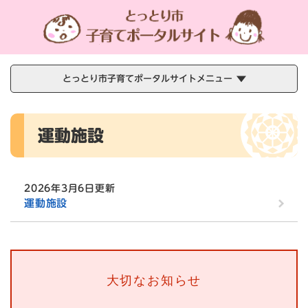
ペ
メニューを飛ばして本文へ
ー
ジ
の
先
頭
とっとり市子育てポータルサイトメニュー
で
す
本
。
運動施設
文
2026年3月6日更新
運動施設
大切なお知らせ