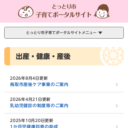
ペ
メニューを飛ばして本文へ
ー
ジ
の
先
頭
とっとり市子育てポータルサイトメニュー
で
す
本
。
出産・健康・産後
文
2026年8月4日更新
鳥取市産後ケア事業のご案内
2026年4月21日更新
乳幼児健診の制度等のご案内
2025年10月20日更新
1か月児健康診査の助成