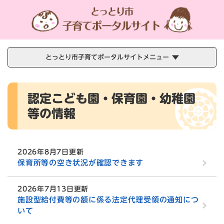
ペ
メニューを飛ばして本文へ
ー
ジ
の
先
頭
とっとり市子育てポータルサイトメニュー
で
す
本
。
認定こども園・保育園・幼稚園
文
等の情報
2026年8月7日更新
保育所等の空き状況が確認できます
2026年7月13日更新
施設型給付費等の額に係る法定代理受領の通知につ
いて