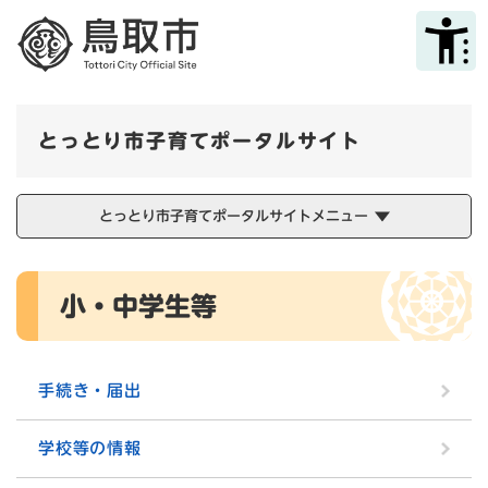
ペ
メニューを飛ばして本文へ
ー
ジ
の
先
頭
とっとり市子育てポータルサイト
で
す
。
とっとり市子育てポータルサイトメニュー
本
小・中学生等
文
手続き・届出
学校等の情報