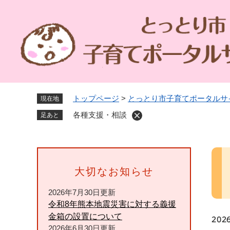
ペ
ー
ジ
の
先
頭
で
す
トップページ
>
とっとり市子育てポータルサ
現在地
。
各種支援・相談
足あと
本
文
大切なお知らせ
2026年7月30日更新
令和8年熊本地震災害に対する義援
金箱の設置について
202
2026年6月30日更新