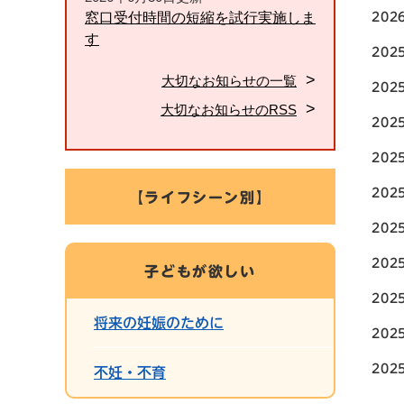
窓口受付時間の短縮を試行実施しま
20
す
202
大切なお知らせの一覧
202
大切なお知らせのRSS
202
202
202
【ライフシーン別】
202
202
子どもが欲しい
202
将来の妊娠のために
202
202
不妊・不育