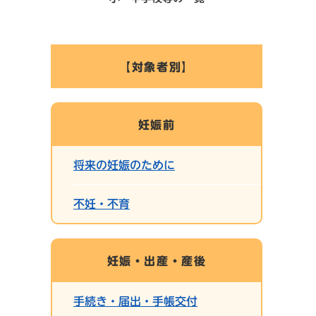
【対象者別】
妊娠前
将来の妊娠のために
不妊・不育
妊娠・出産・産後
手続き・届出・手帳交付