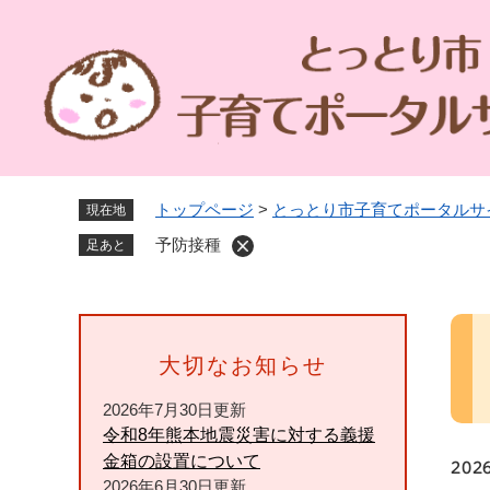
ペ
ー
ジ
の
先
頭
で
す
トップページ
>
とっとり市子育てポータルサ
現在地
。
予防接種
足あと
本
文
大切なお知らせ
2026年7月30日更新
令和8年熊本地震災害に対する義援
金箱の設置について
20
2026年6月30日更新