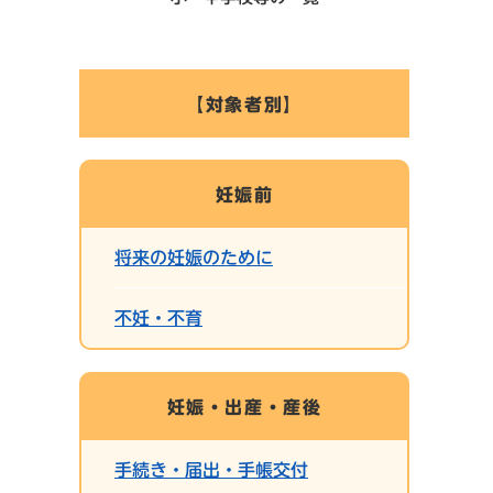
【対象者別】
妊娠前
将来の妊娠のために
不妊・不育
妊娠・出産・産後
手続き・届出・手帳交付