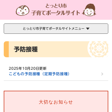
ペ
メニューを飛ばして本文へ
ー
ジ
の
先
頭
とっとり市子育てポータルサイトメニュー
で
す
本
。
予防接種
文
2025年10月20日更新
こどもの予防接種（定期予防接種）
大切なお知らせ