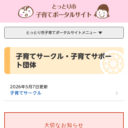
ペ
メニューを飛ばして本文へ
ー
ジ
の
先
頭
とっとり市子育てポータルサイトメニュー
で
す
本
。
子育てサークル・子育てサポー
文
ト団体
2026年5月7日更新
子育てサークル
大切なお知らせ