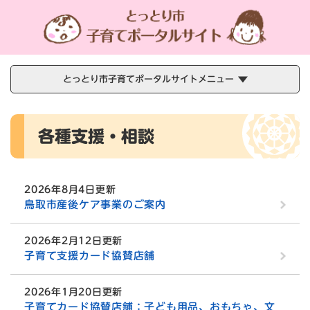
ペ
メニューを飛ばして本文へ
ー
ジ
の
先
頭
とっとり市子育てポータルサイトメニュー
で
す
本
。
各種支援・相談
文
2026年8月4日更新
鳥取市産後ケア事業のご案内
2026年2月12日更新
子育て支援カード協賛店舗
2026年1月20日更新
子育てカード協賛店舗：子ども用品、おもちゃ、文