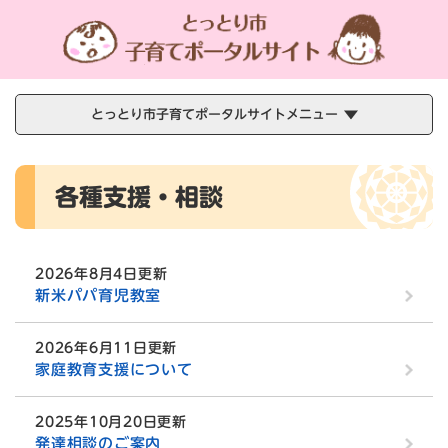
ペ
メニューを飛ばして本文へ
ー
ジ
の
先
頭
とっとり市子育てポータルサイトメニュー
で
す
本
。
各種支援・相談
文
2026年8月4日更新
新米パパ育児教室
2026年6月11日更新
家庭教育支援について
2025年10月20日更新
発達相談のご案内