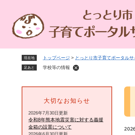
ペ
ー
ジ
の
先
頭
で
す
トップページ
>
とっとり市子育てポータルサ
現在地
。
学校等の情報
足あと
本
文
大切なお知らせ
2026年7月30日更新
令和8年熊本地震災害に対する義援
金箱の設置について
202
2026年6月30日更新