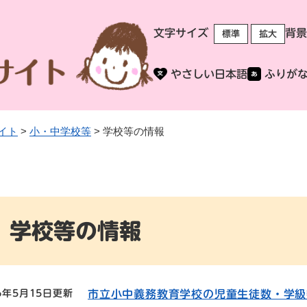
メニューを飛ばして本文へ
文字サイズ
背景
標準
拡大
やさしい日本語
ふりが
イト
>
小・中学校等
>
学校等の情報
学校等の情報
6年5月15日更新
市立小中義務教育学校の児童生徒数・学級