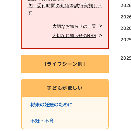
窓口受付時間の短縮を試行実施しま
20
す
20
大切なお知らせの一覧
202
大切なお知らせのRSS
202
202
【ライフシーン別】
子どもが欲しい
将来の妊娠のために
不妊・不育