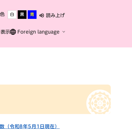
色
白
黒
青
読み上げ
な表示
Foreign language
数（令和8年5月1日現在）