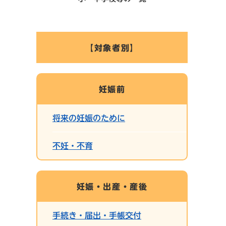
【対象者別】
妊娠前
将来の妊娠のために
不妊・不育
妊娠・出産・産後
手続き・届出・手帳交付