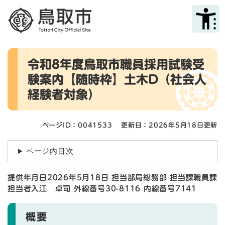
ペ
メニューを飛ばして本文へ
ー
ジ
の
先
本
頭
令和8年度鳥取市職員採用試験受
文
で
験案内【随時枠】土木D（社会人
す
。
経験者対象）
ページID：0041533
更新日：2026年5月18日更新
ページ内目次
提供年月日2026年5月18日 担当部局総務部 担当課職員課
担当者入江 卓司 外線番号30-8116 内線番号7141
概要