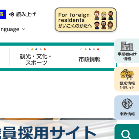
読み上げ
青
anguage
・
観光・文化・
市政情報
スポーツ