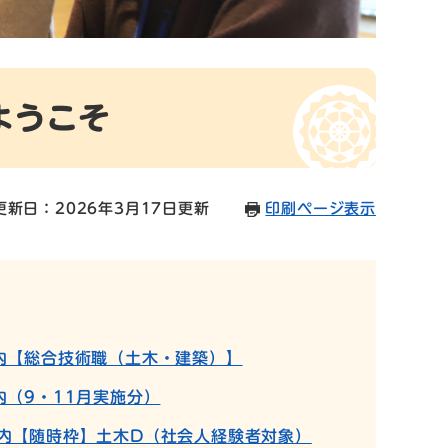
ようこそ
更新日：2026年3月17日更新
印刷ページ表示
内【総合技術職（土木・建築）】
（9・11月実施分）
内【随時枠】土木D（社会人経験者対象）