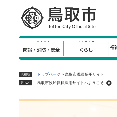
ペ
ー
ジ
の
先
頭
で
福
す
防災・消防・安全
くらし
。
トップページ
>
鳥取市職員採用サイト
現在地
鳥取市役所職員採用サイトへようこそ
足あと