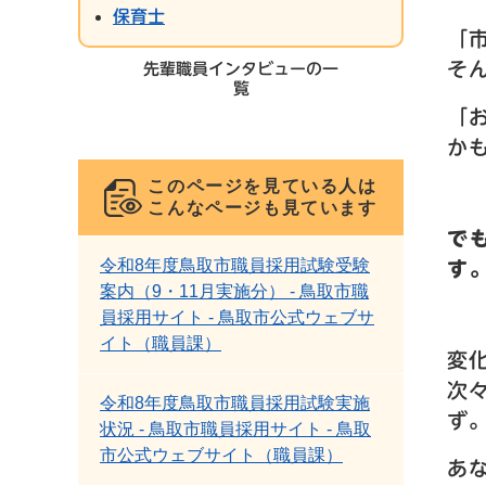
保育士
「
そ
先輩職員インタビューの一
覧
「
か
このページを見ている人は
こんなページも見ています
で
令和8年度鳥取市職員採用試験受験
す
案内（9・11月実施分） - 鳥取市職
員採用サイト - 鳥取市公式ウェブサ
イト（職員課）
変
次
令和8年度鳥取市職員採用試験実施
ず
状況 - 鳥取市職員採用サイト - 鳥取
市公式ウェブサイト（職員課）
あ