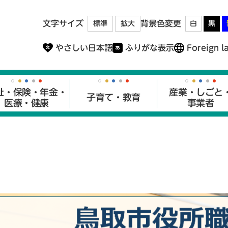
メニューを飛ばして本文へ
文字サイズ
背景色変更
標準
拡大
白
黒
やさしい日本語
ふりがな表示
Foreign l
祉・保険・年金・
産業・しごと
子育て・教育
医療・健康
事業者