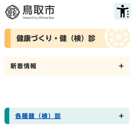
ペ
メニューを飛ばして本文へ
ー
ジ
の
先
本
頭
健康づくり・健（検）診
文
で
す
。
新着情報
各種健（検）診