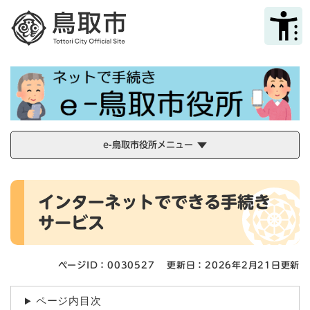
ペ
メニューを飛ばして本文へ
ー
ジ
の
先
頭
で
す
。
e-鳥取市役所メニュー
本
インターネットでできる手続き
文
サービス
ページID：0030527
更新日：2026年2月21日更新
ページ内目次