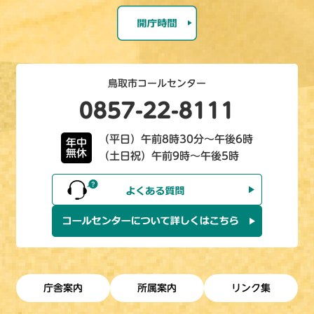
鳥取市コールセンター
0857-22-8111
（平日）午前8時30分～午後6時
年中
無休
（土日祝）午前9時～午後5時
庁舎案内
所属案内
リンク集