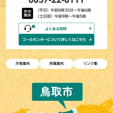
（平日）午前8時30分～午後6時
年中
無休
（土日祝）午前9時～午後5時
庁舎案内
所属案内
リンク集