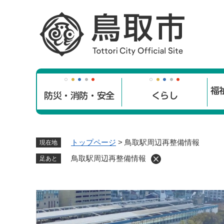
ペ
ー
ジ
の
先
頭
で
福
す
防災・消防・安全
くらし
。
トップページ
>
鳥取駅周辺再整備情報
現在地
鳥取駅周辺再整備情報
足あと