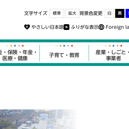
メニューを飛ばして本文へ
文字サイズ
背景色変更
標準
拡大
白
黒
やさしい日本語
ふりがな表示
Foreign l
祉・保険・年金・
産業・しごと
子育て・教育
医療・健康
事業者