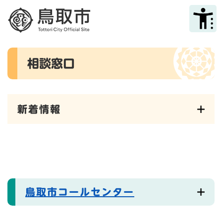
ペ
メニューを飛ばして本文へ
ー
ジ
の
先
本
頭
相談窓口
文
で
す
。
新着情報
鳥取市コールセンター