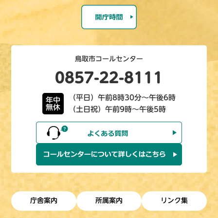
鳥取市コールセンター
0857-22-8111
（平日）午前8時30分～午後6時
年中
無休
（土日祝）午前9時～午後5時
庁舎案内
所属案内
リンク集