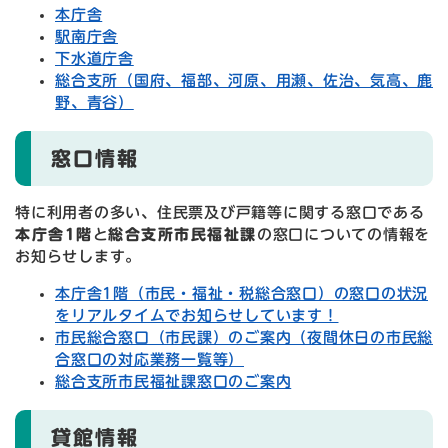
本庁舎
駅南庁舎
下水道庁舎
総合支所（国府、福部、河原、用瀬、佐治、気高、鹿
野、青谷）
窓口情報
特に利用者の多い、住民票及び戸籍等に関する窓口である
本庁舎1階
と
総合支所市民福祉課
の窓口についての情報を
お知らせします。
本庁舎1階（市民・福祉・税総合窓口）の窓口の状況
をリアルタイムでお知らせしています！
市民総合窓口（市民課）のご案内（夜間休日の市民総
合窓口の対応業務一覧等）
総合支所市民福祉課窓口のご案内
貸館情報