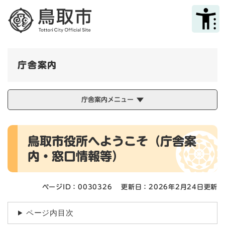
ペ
メニューを飛ばして本文へ
ー
ジ
の
先
頭
庁舎案内
で
す
。
庁舎案内メニュー
本
鳥取市役所へようこそ（庁舎案
文
内・窓口情報等）
ページID：0030326
更新日：2026年2月24日更新
ページ内目次