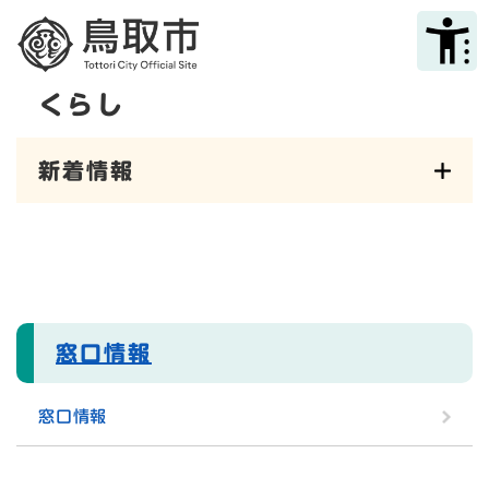
ペ
メニューを飛ばして本文へ
ー
ジ
の
くらし
先
本
頭
文
で
新着情報
す
。
窓口情報
窓口情報