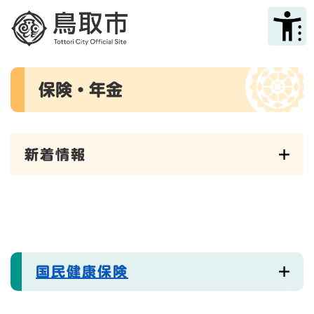
ペ
メニューを飛ばして本文へ
ー
ジ
の
先
本
頭
保険・年金
文
で
す
。
新着情報
国民健康保険