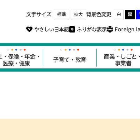
メニューを飛ばして本文へ
文字サイズ
背景色変更
標準
拡大
白
黒
やさしい日本語
ふりがな表示
Foreign l
祉・保険・年金・
産業・しごと
子育て・教育
医療・健康
事業者