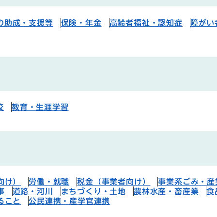
の助成・支援等
保険・年金
高齢者福祉・認知症
障がい
校
教育・生涯学習
向け）
労働・就職
税金（事業者向け）
事業系ごみ・産
事
道路・河川
まちづくり・土地
農林水産・畜産業
食
ること
公民連携・産学官連携