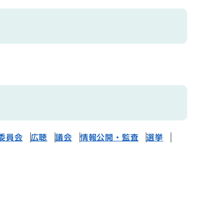
委員会
広聴
議会
情報公開・監査
選挙