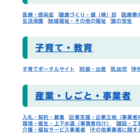
医療・感染症
健康づくり・健（検）診
医療費
生活保護
地域福祉・その他の福祉
食の安全
子育て・教育
子育てポータルサイト
妊娠・出産
乳幼児
学
産業・しごと・事業者
入札・契約・募集
企業支援・企業立地（事業者
環境・衛生・上下水道（事業者向け）
建設・工
介護・福祉サービス事業者
その他事業者に関す