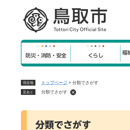
ペ
ー
ジ
の
先
頭
で
福
す
防災・消防・安全
くらし
。
トップページ
>
分類でさがす
現在地
分類でさがす
足あと
本
文
分類でさがす