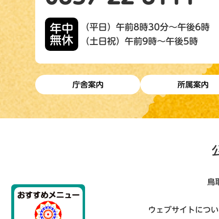
年中
（平日）午前8時30分～午後6時
無休
（土日祝）午前9時～午後5時
庁舎案内
所属案内
鳥
ウェブサイトについ