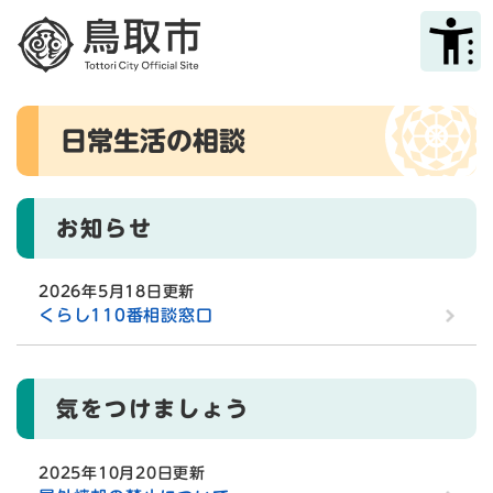
ペ
メニューを飛ばして本文へ
ー
ジ
の
先
本
頭
日常生活の相談
文
で
す
。
お知らせ
2026年5月18日更新
くらし110番相談窓口
気をつけましょう
2025年10月20日更新