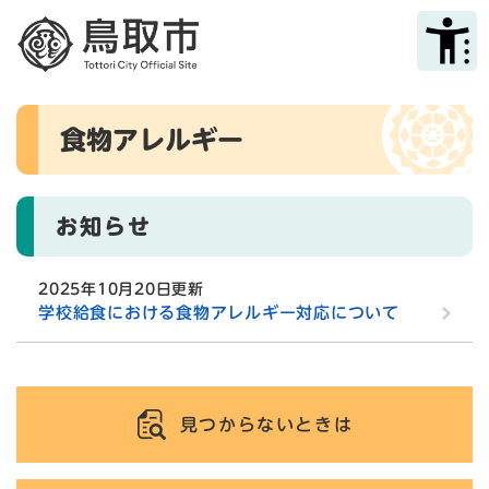
ペ
メニューを飛ばして本文へ
ー
ジ
の
先
本
頭
食物アレルギー
文
で
す
。
お知らせ
2025年10月20日更新
学校給食における食物アレルギー対応について
見つからないときは