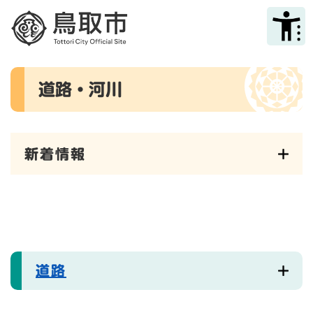
ペ
メニューを飛ばして本文へ
ー
ジ
の
先
本
頭
道路・河川
文
で
す
。
新着情報
道路