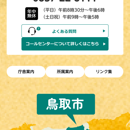
（平日）午前8時30分～午後6時
年中
無休
（土日祝）午前9時～午後5時
庁舎案内
所属案内
リンク集