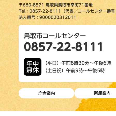
〒680-8571 鳥取県鳥取市幸町71番地
Tel：0857-22-8111（代表／コールセンター番
法人番号：9000020312011
鳥取市コールセンター
0857-22-8111
年中
（平日）午前8時30分～午後6時
無休
（土日祝）午前9時～午後5時
庁舎案内
所属案内