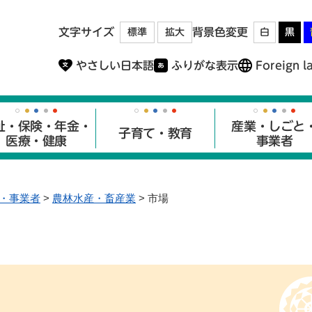
メニューを飛ばして本文へ
文字サイズ
背景色変更
標準
拡大
白
黒
やさしい日本語
ふりがな表示
Foreign l
祉・保険・年金・
産業・しごと
子育て・教育
医療・健康
事業者
・事業者
>
農林水産・畜産業
>
市場