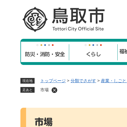
ペ
ー
ジ
の
先
頭
で
福
す
防災・消防・安全
くらし
。
トップページ
>
分類でさがす
>
産業・しごと
現在地
市場
足あと
本
文
市場