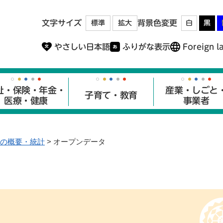
メニューを飛ばして本文へ
文字サイズ
背景色変更
標準
拡大
白
黒
やさしい日本語
ふりがな表示
Foreign l
祉・保険・年金・
産業・しごと
子育て・教育
医療・健康
事業者
の概要・統計
>
オープンデータ