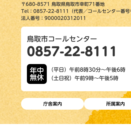
〒680-8571 鳥取県鳥取市幸町71番地
Tel：0857-22-8111（代表／コールセンター番
法人番号：9000020312011
鳥取市コールセンター
0857-22-8111
年中
（平日）午前8時30分～午後6時
無休
（土日祝）午前9時～午後5時
庁舎案内
所属案内