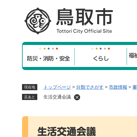
ペ
ー
ジ
の
先
頭
で
福
す
防災・消防・安全
くらし
。
トップページ
>
分類でさがす
>
市政情報
>
審
現在地
生活交通会議
足あと
本
文
生活交通会議