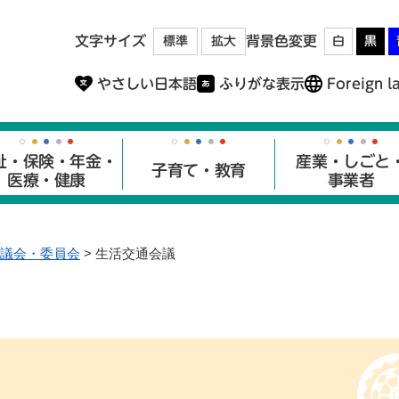
メニューを飛ばして本文へ
文字サイズ
背景色変更
標準
拡大
白
黒
やさしい日本語
ふりがな表示
Foreign l
祉・保険・年金・
産業・しごと
子育て・教育
医療・健康
事業者
議会・委員会
>
生活交通会議