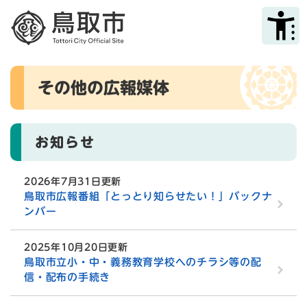
ペ
メニューを飛ばして本文へ
ー
ジ
の
先
本
頭
その他の広報媒体
文
で
す
。
お知らせ
2026年7月31日更新
鳥取市広報番組「とっとり知らせたい！」バックナ
ンバー
2025年10月20日更新
鳥取市立小・中・義務教育学校へのチラシ等の配
信・配布の手続き