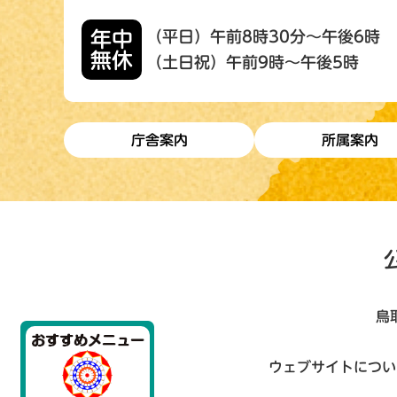
年中
（平日）午前8時30分～午後6時
無休
（土日祝）午前9時～午後5時
庁舎案内
所属案内
鳥
ウェブサイトについ