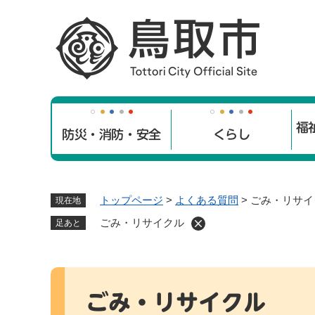
ペ
ー
ジ
の
先
頭
で
福
す
防災・消防・安全
くらし
。
トップページ
>
よくある質問
>
ごみ・リサイ
現在地
ごみ・リサイクル
足あと
本
文
ごみ・リサイクル