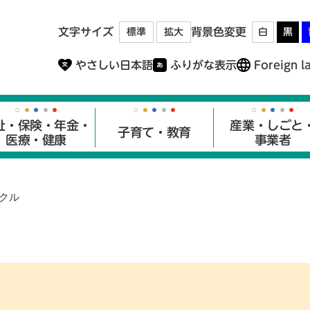
メニューを飛ばして本文へ
文字サイズ
背景色変更
標準
拡大
白
黒
やさしい日本語
ふりがな表示
Foreign l
祉・保険・年金・
産業・しごと
子育て・教育
医療・健康
事業者
クル