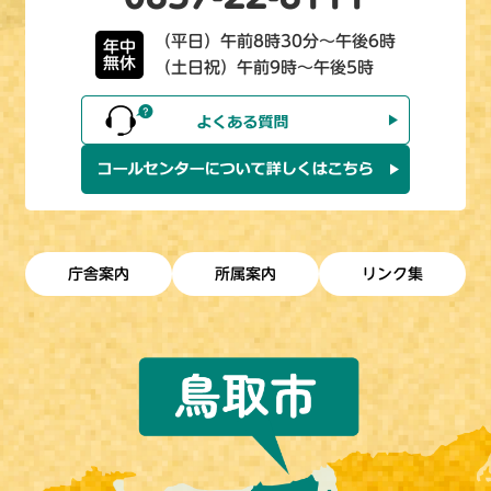
（平日）午前8時30分～午後6時
年中
無休
（土日祝）午前9時～午後5時
庁舎案内
所属案内
リンク集