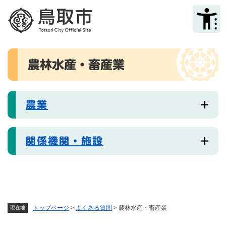
ペ
メニューを飛ばして本文へ
ー
ジ
の
先
本
頭
農林水産・畜産業
文
で
す
。
農業
関係機関・施設
トップページ
>
よくある質問
>
農林水産・畜産業
現在地