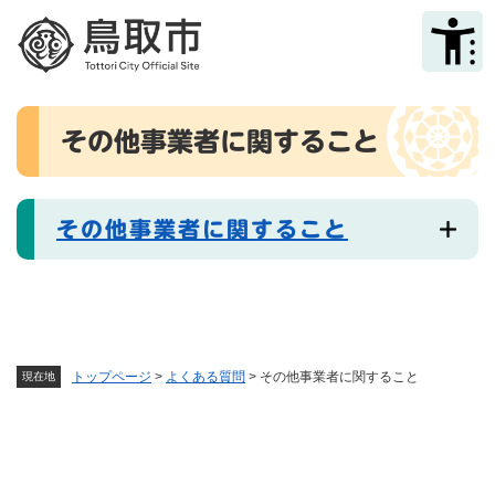
ペ
メニューを飛ばして本文へ
ー
ジ
の
先
本
頭
その他事業者に関すること
文
で
す
。
その他事業者に関すること
トップページ
>
よくある質問
>
その他事業者に関すること
現在地