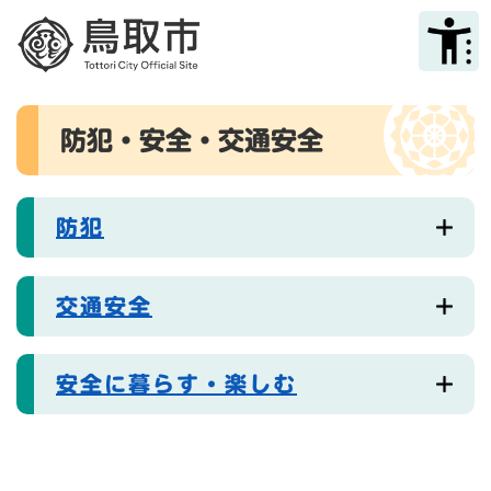
ペ
メニューを飛ばして本文へ
ー
ジ
の
先
本
頭
防犯・安全・交通安全
文
で
す
。
防犯
交通安全
安全に暮らす・楽しむ