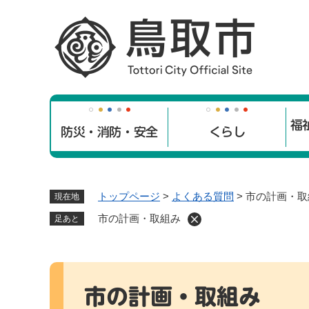
ペ
ー
ジ
の
先
頭
で
福
す
防災・消防・安全
くらし
。
トップページ
>
よくある質問
>
市の計画・取
現在地
市の計画・取組み
足あと
本
文
市の計画・取組み