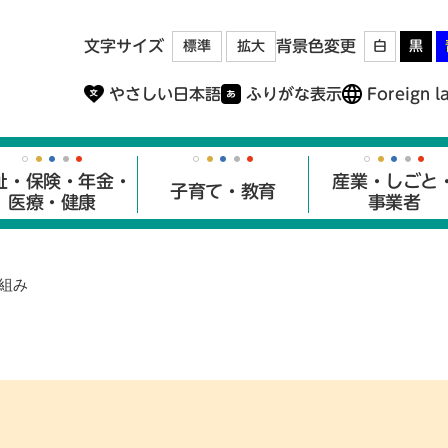
メニューを飛ばして本文へ
文字サイズ
背景色変更
標準
拡大
白
黒
やさしい日本語
ふりがな表示
Foreign l
祉・保険・年金・
産業・しごと
子育て・教育
医療・健康
事業者
組み