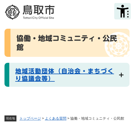
ペ
メニューを飛ばして本文へ
ー
ジ
の
先
本
頭
協働・地域コミュニティ・公民
文
で
館
す
。
地域活動団体（自治会・まちづく
り協議会等）
トップページ
>
よくある質問
>
協働・地域コミュニティ・公民館
現在地