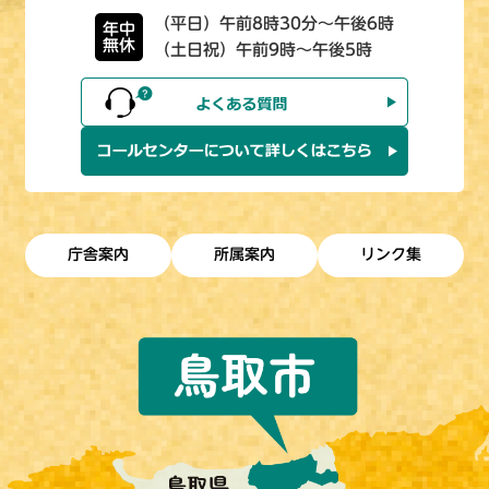
（平日）午前8時30分～午後6時
年中
無休
（土日祝）午前9時～午後5時
庁舎案内
所属案内
リンク集