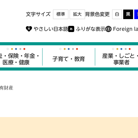
メニューを飛ばして本文へ
文字サイズ
背景色変更
標準
拡大
白
黒
やさしい日本語
ふりがな表示
Foreign l
祉・保険・年金・
産業・しごと
子育て・教育
医療・健康
事業者
有財産