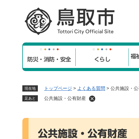
ペ
ー
ジ
の
先
頭
で
福
す
防災・消防・安全
くらし
。
トップページ
>
よくある質問
>
公共施設・公
現在地
公共施設・公有財産
足あと
本
文
公共施設・公有財産