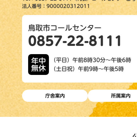
法人番号：9000020312011
鳥取市コールセンター
0857-22-8111
年中
（平日）午前8時30分～午後6時
無休
（土日祝）午前9時～午後5時
庁舎案内
所属案内