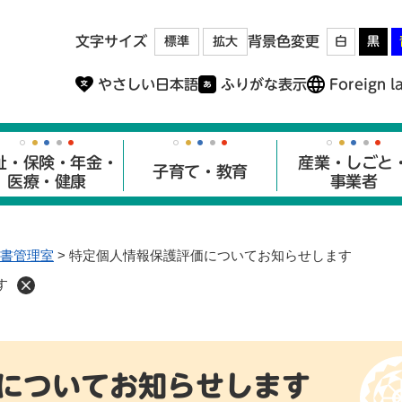
メニューを飛ばして本文へ
文字サイズ
背景色変更
標準
拡大
白
黒
やさしい日本語
ふりがな表示
Foreign l
祉・保険・年金・
産業・しごと
子育て・教育
医療・健康
事業者
書管理室
>
特定個人情報保護評価についてお知らせします
す
についてお知らせします