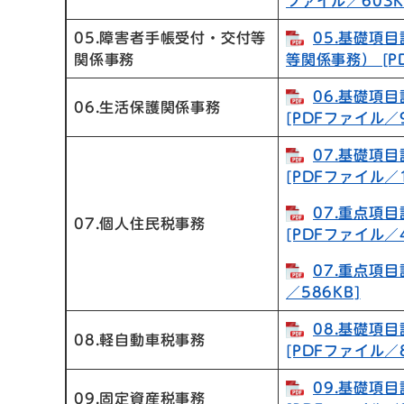
ファイル／603K
05.障害者手帳受付・交付等
05.基礎項
関係事務
等関係事務） [P
06.基礎項
06.生活保護関係事務
[PDFファイル／9
07.基礎項
[PDFファイル／1
07.重点項
07.個人住民税事務
[PDFファイル／4
07.重点項目
／586KB]
08.基礎項
08.軽自動車税事務
[PDFファイル／8
09.基礎項
09.固定資産税事務