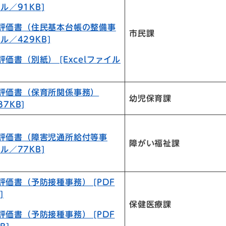
ル／91KB]
目評価書（住民基本台帳の整備事
市民課
ル／429KB]
評価書（別紙） [Excelファイル
目評価書（保育所関係事務）
幼児保育課
7KB]
目評価書（障害児通所給付等事
障がい福祉課
ル／77KB]
評価書（予防接種事務） [PDF
]
保健医療課
評価書（予防接種事務） [PDF