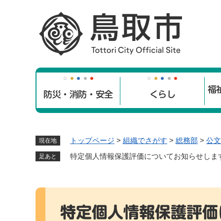
ペ
ー
ジ
の
先
頭
で
福
す
防災・消防・安全
くらし
。
トップページ
>
組織でさがす
>
総務部
>
公文
現在地
特定個人情報保護評価についてお知らせしま
足あと
本
文
特定個人情報保護評価