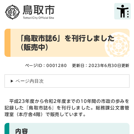
ペ
メニューを飛ばして本文へ
ー
ジ
の
先
本
頭
「鳥取市誌6」を刊行しました
文
で
（販売中）
す
。
ページID：0001280
更新日：2023年6月30日更新
ページ内目次
平成23年度から令和2年度までの10年間の市政の歩みを
記録した『鳥取市誌6』を刊行しました。総務課公文書管
理室（本庁舎4階）で販売しています。
内容