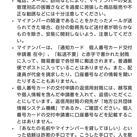
電話、メール、訪問などにより、マイナンバーの安全
管理対応の困難さなどを過度に誇張した商品販売や不
正な勧誘などには十分注意してください。
マイナンバーの関連であることをかたったメールが送
られてきた場合、自分の勤務先など送付者が明らかな
ものを除き、安易に開封しないよう、注意してくださ
い。
マイナンバーは、「通知カード 個人番号カード交付
申請書 在中」、「転送不要」と赤字で書かれた封筒
に入って、簡易書留で各世帯に郵送されます。普通郵
便でポストに入っていることはありません。また、配
達員が代金を請求したり、口座番号などの情報を聞い
たりすることもありません。
個人番号カードの交付申請の返信用封筒には、顔写真
や個人情報を含んだ申請書を入れて、返信いただくこ
とにしています。返信用封筒の宛先が「地方公共団体
情報システム機構」であるか、ご確認ください。個人
番号カードの交付申請書に口座番号などを記載するこ
とはありません。
「あなたの名前やマイナンバーを貸してほしい」とい
った依頼は詐欺の手口です。こうした手口で、人を欺