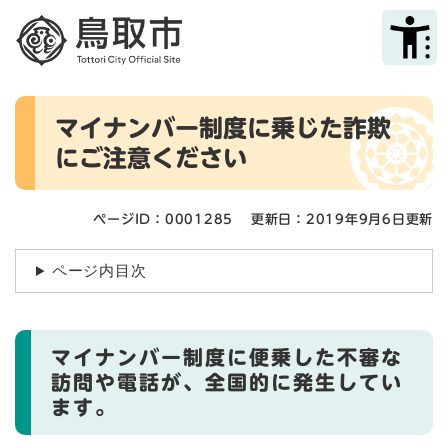
ペ
メニューを飛ばして本文へ
ー
ジ
の
先
本
頭
マイナンバー制度に乗じた詐欺
文
で
にご注意ください
す
。
ページID：0001285
更新日：2019年9月6日更新
ページ内目次
マイナンバー制度に便乗した不審な
訪問や電話が、全国的に発生してい
ます。