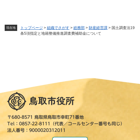
トップページ
>
組織でさがす
>
総務部
>
財産経営課
>
国土調査法19
現在地
条5項指定と地籍整備推進調査費補助金について
〒680-8571 鳥取県鳥取市幸町71番地
Tel：0857-22-8111（代表／コールセンター番号も同じ）
法人番号：9000020312011