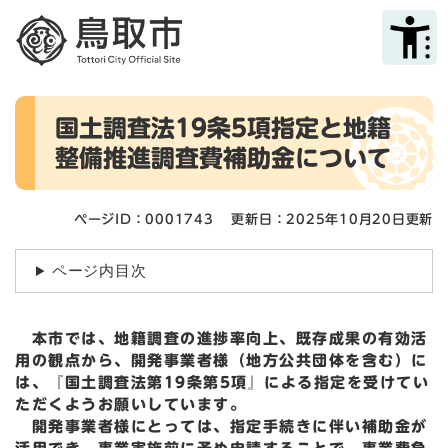
ペ
メニューを飛ばして本文へ
ー
ジ
の
先
本
頭
国土調査法19条5項指定と地籍
文
で
整備推進調査費補助金について
す
。
ページID：0001743
更新日：2025年10月20日更新
ページ内目次
本市では、地籍調査の進捗率向上、既存成果の有効活
用の観点から、開発事業者様（地方公共団体を含む）に
は、『国土調査法第19条第5項』による指定を受けてい
ただくようお願いしています。
開発事業者様にとっては、指定手続きに伴い補助金が