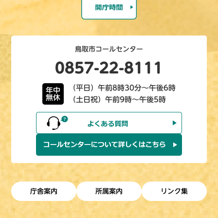
鳥取市コールセンター
0857-22-8111
（平日）午前8時30分～午後6時
年中
無休
（土日祝）午前9時～午後5時
庁舎案内
所属案内
リンク集