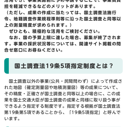
活用でき、事業実施前に予め申請することで、事業費負
担を軽減できるなどのメリットがあります。
（ただし、成果の作成に当たっては、国土調査法施行
令、地籍調査作業規程準則等に沿った国土調査と同等以
上の測量精度が求められます。）
ぜひとも、積極的な活用をご検討ください。
なお、国の予算上限に達した場合、募集が終了されま
す。事業の採択状況等については、関連サイト掲載の問
合せ窓口にお尋ねください。
国土調査法19条5項指定制度とは？
国土調査以外の事業(公共・民間問わず）によって作成さ
れた地図（確定測量図や地積測量図）等の成果について、
その精度・正確さが国土調査と同等以上の場合に、この成
果を国土交通大臣が国土調査の成果と同様に取り扱う事が
できるよう指定する制度です。指定する根拠が国土調査法
第19条第5項であることから、「19条5項指定」と呼んで
います。