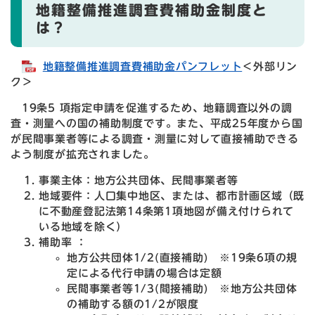
地籍整備推進調査費補助金制度と
は？
地籍整備推進調査費補助金パンフレット
＜外部リン
ク＞
19条5 項指定申請を促進するため、地籍調査以外の調
査・測量への国の補助制度です。また、平成25年度から国
が民間事業者等による調査・測量に対して直接補助できる
よう制度が拡充されました。
事業主体：地方公共団体、民間事業者等
地域要件：人口集中地区、または、都市計画区域（既
に不動産登記法第14条第1項地図が備え付けられて
いる地域を除く）
補助率 ：
地方公共団体1/2(直接補助) ※19条6項の規
定による代行申請の場合は定額
民間事業者等1/3(間接補助) ※地方公共団体
の補助する額の1/2が限度