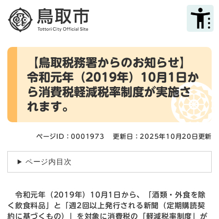
ペ
メニューを飛ばして本文へ
ー
ジ
の
先
本
頭
【鳥取税務署からのお知らせ】
文
で
令和元年（2019年）10月1日か
す
。
ら消費税軽減税率制度が実施さ
れます。
ページID：0001973
更新日：2025年10月20日更新
ページ内目次
令和元年（2019年）10月1日から、「酒類・外食を除
く飲食料品」と「週2回以上発行される新聞（定期購読契
約に基づくもの）」を対象に消費税の「軽減税率制度」が