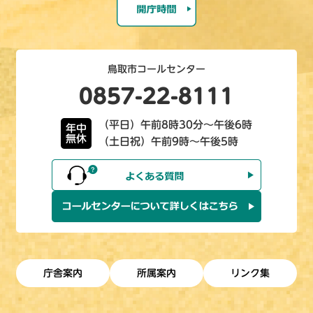
鳥取市コールセンター
0857-22-8111
（平日）午前8時30分～午後6時
年中
無休
（土日祝）午前9時～午後5時
庁舎案内
所属案内
リンク集