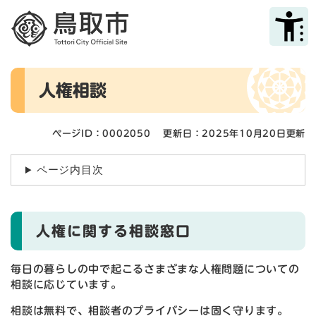
ペ
メニューを飛ばして本文へ
ー
ジ
の
先
本
頭
人権相談
文
で
す
。
ページID：0002050
更新日：2025年10月20日更新
ページ内目次
人権に関する相談窓口
毎日の暮らしの中で起こるさまざまな人権問題についての
相談に応じています。
相談は無料で、相談者のプライバシーは固く守ります。