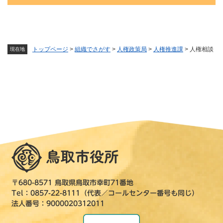
トップページ
>
組織でさがす
>
人権政策局
>
人権推進課
>
人権相談
現在地
〒680-8571 鳥取県鳥取市幸町71番地
Tel：0857-22-8111（代表／コールセンター番号も同じ）
法人番号：9000020312011